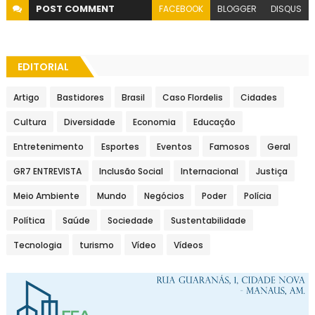
POST
COMMENT
FACEBOOK
BLOGGER
DISQUS
EDITORIAL
Artigo
Bastidores
Brasil
Caso Flordelis
Cidades
Cultura
Diversidade
Economia
Educação
Entretenimento
Esportes
Eventos
Famosos
Geral
GR7 ENTREVISTA
Inclusão Social
Internacional
Justiça
Meio Ambiente
Mundo
Negócios
Poder
Polícia
Política
Saúde
Sociedade
Sustentabilidade
Tecnologia
turismo
Vídeo
Vídeos