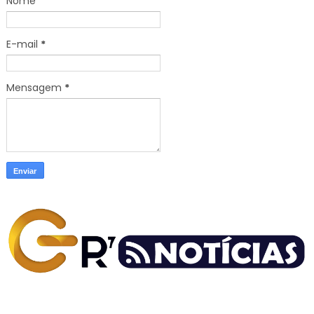
Nome
E-mail
*
Mensagem
*