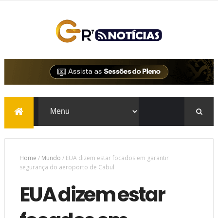
Home
/
Mundo
/
EUA dizem estar focados em garantir
segurança do aeroporto de Cabul
EUA dizem estar