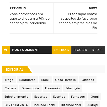
PREVIOUS
NEXT
Voos domésticos em
PF faz ação contra
agosto chegam a 70% do
suspeitos de favorecer
cenário pré-pandemia
facção em presídios do
Rio
POST
COMMENT
FACEBOOK
BLOGGER
DISQUS
EDITORIAL
Artigo
Bastidores
Brasil
Caso Flordelis
Cidades
Cultura
Diversidade
Economia
Educação
Entretenimento
Esportes
Eventos
Famosos
Geral
GR7 ENTREVISTA
Inclusão Social
Internacional
Justiça