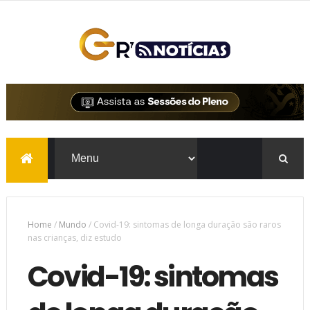
Home
/
Mundo
/
Covid-19: sintomas de longa duração são raros
nas crianças, diz estudo
Covid-19: sintomas