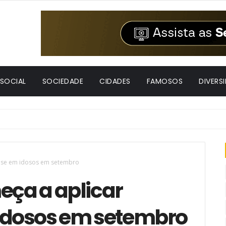
 SOCIAL
SOCIEDADE
CIDADES
FAMOSOS
DIVERS
 dose em idosos em setembro
eça a aplicar
 idosos em setembro