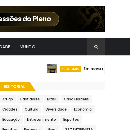
IDADE
MUNDO
Em nova redução, Copom b
ECONOMIA
EDITORIAL
Artigo
Bastidores
Brasil
Caso Flordelis
Cidades
Cultura
Diversidade
Economia
Educação
Entretenimento
Esportes
Eventos
Famosos
Geral
GR7 ENTREVISTA