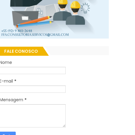
FALE CONOSCO
Nome
E-mail
*
Mensagem
*