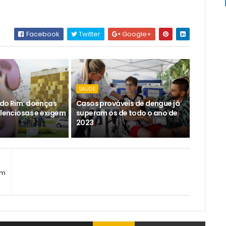
Facebook
Twitter
Google+
SAÚDE
 do Rim: doenças
Casos prováveis de dengue já
ilenciosas e exigem
superam os de todo o ano de
2023
em