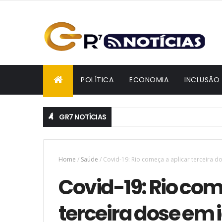
POLÍTICA
ECONOMIA
INCLUSÃO
GR7 NOTÍCIAS
Home
/
Saúde
/
Covid-19: Rio começa a aplicar terceira
Covid-19: Rio com
terceira dose em