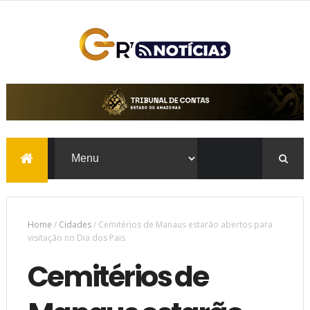
Home
/
Cidades
/
Cemitérios de Manaus estarão abertos para
visitação no Dia dos Pais
Cemitérios de