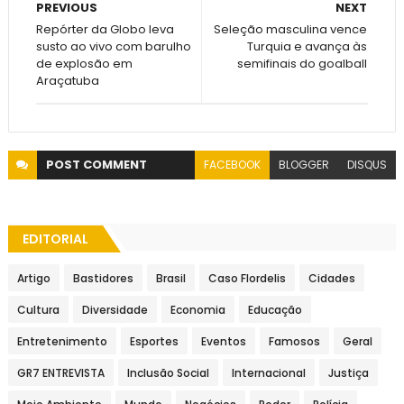
PREVIOUS
NEXT
Repórter da Globo leva
Seleção masculina vence
susto ao vivo com barulho
Turquia e avança às
de explosão em
semifinais do goalball
Araçatuba
POST
COMMENT
FACEBOOK
BLOGGER
DISQUS
EDITORIAL
Artigo
Bastidores
Brasil
Caso Flordelis
Cidades
Cultura
Diversidade
Economia
Educação
Entretenimento
Esportes
Eventos
Famosos
Geral
GR7 ENTREVISTA
Inclusão Social
Internacional
Justiça