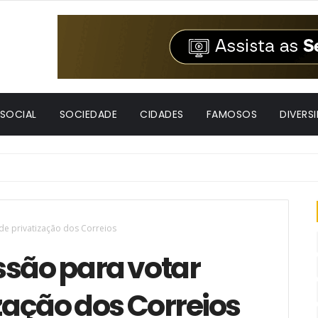
 SOCIAL
SOCIEDADE
CIDADES
FAMOSOS
DIVERS
 de privatização dos Correios
ssão para votar
ização dos Correios