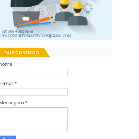
FALE CONOSCO
Nome
E-mail
*
Mensagem
*