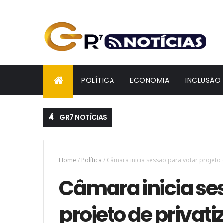
POLÍTICA
ECONOMIA
INCLUSÃO
GR7 NOTÍCIAS
Home
/
Política
/
Câmara inicia sessão para votar projeto
Câmara inicia se
projeto de privat