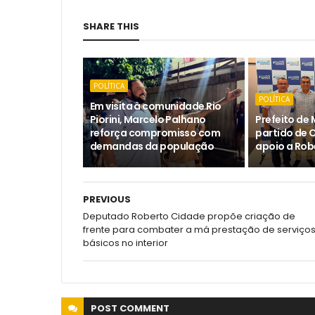
SHARE THIS
POLÍTICA
POLÍTICA
Em visita à comunidade Rio
Piorini, Marcelo Palhano
Prefeito de 
reforça compromisso com
partido de 
demandas da população
apoio a Rob
PREVIOUS
Deputado Roberto Cidade propõe criação de
frente para combater a má prestação de serviço
básicos no interior
POST
COMMENT