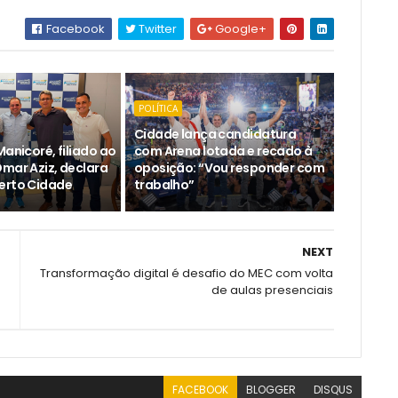
Facebook
Twitter
Google+
POLÍTICA
Cidade lança candidatura
Manicoré, filiado ao
com Arena lotada e recado à
Omar Aziz, declara
oposição: “Vou responder com
erto Cidade
trabalho”
NEXT
Transformação digital é desafio do MEC com volta
s
de aulas presenciais
FACEBOOK
BLOGGER
DISQUS