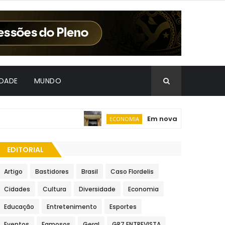
IDADE
MUNDO
Em nova redução, Copom b
ECONOMIA
EDITORIAL
Artigo
Bastidores
Brasil
Caso Flordelis
Cidades
Cultura
Diversidade
Economia
Educação
Entretenimento
Esportes
Eventos
Famosos
Geral
GR7 ENTREVISTA