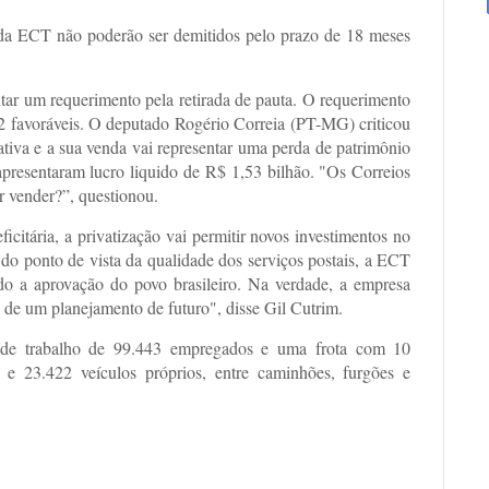
da ECT não poderão ser demitidos pelo prazo de 18 meses
tar um requerimento pela retirada de pauta. O requerimento
 142 favoráveis. O deputado Rogério Correia (PT-MG) criticou
tiva e a sua venda vai representar uma perda de patrimônio
apresentaram lucro liquido de R$ 1,53 bilhão. "Os Correios
r vender?”, questionou.
citária, a privatização vai permitir novos investimentos no
, do ponto de vista da qualidade dos serviços postais, a ECT
o a aprovação do povo brasileiro. Na verdade, a empresa
 e de um planejamento de futuro", disse Gil Cutrim.
 de trabalho de 99.443 empregados e uma frota com 10
os e 23.422 veículos próprios, entre caminhões, furgões e