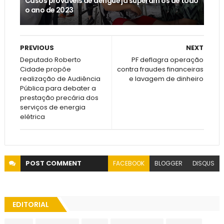
Casos prováveis de dengue já superam os de todo
o ano de 2023
PREVIOUS
NEXT
Deputado Roberto
PF deflagra operação
Cidade propõe
contra fraudes financeiras
realização de Audiência
e lavagem de dinheiro
Pública para debater a
prestação precária dos
serviços de energia
elétrica
POST
COMMENT
FACEBOOK
BLOGGER
DISQUS
EDITORIAL