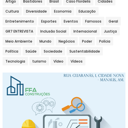
Artigo
Bastidores
Brasil
Caso Flordelis
Cidades
Cultura
Diversidade
Economia
Educação
Entretenimento
Esportes
Eventos
Famosos
Geral
GR7 ENTREVISTA
Inclusão Social
Internacional
Justiça
Meio Ambiente
Mundo
Negócios
Poder
Polícia
Política
Saúde
Sociedade
Sustentabilidade
Tecnologia
turismo
Vídeo
Vídeos