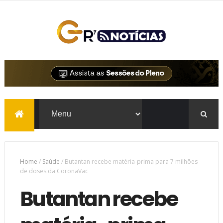
Home
/
Saúde
/
Butantan recebe matéria-prima para 7 milhões
de doses da CoronaVac
Butantan recebe