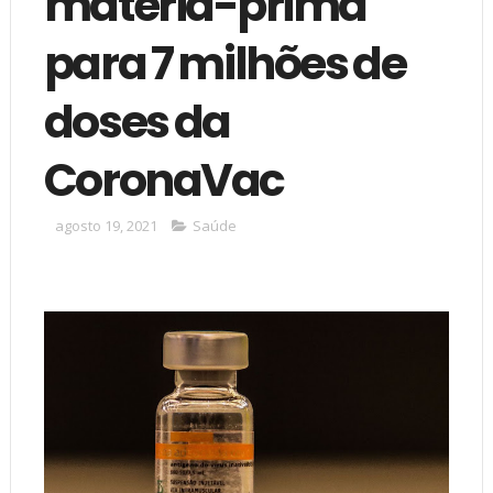
matéria-prima
para 7 milhões de
doses da
CoronaVac
agosto 19, 2021
Saúde