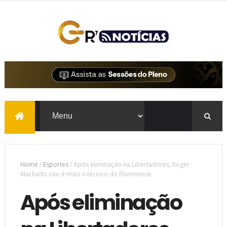
Home
/
Esportes
/
Após eliminação na Libertadores, Roger
Machado não é mais o técnico do Fluminense
Após eliminação