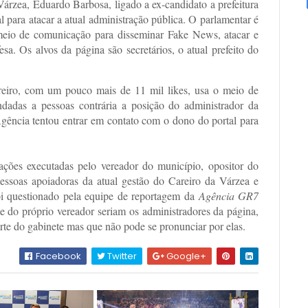
zea, Eduardo Barbosa, ligado a ex-candidato a prefeitura
l para atacar a atual administração pública. O parlamentar é
eio de comunicação para disseminar Fake News, atacar e
sa. Os alvos da página são secretários, o atual prefeito do
eiro, com um pouco mais de 11 mil likes, usa o meio de
dadas a pessoas contrária a posição do administrador da
gência tentou entrar em contato com o dono do portal para
ações executadas pelo vereador do município, opositor do
essoas apoiadoras da atual gestão do Careiro da Várzea e
oi questionado pela equipe de reportagem da
Agência GR7
e do próprio vereador seriam os administradores da página,
rte do gabinete mas que não pode se pronunciar por elas.
Facebook
Twitter
Google+