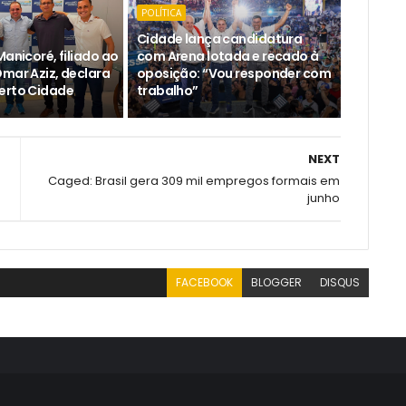
POLÍTICA
Cidade lança candidatura
Manicoré, filiado ao
com Arena lotada e recado à
Omar Aziz, declara
oposição: “Vou responder com
erto Cidade
trabalho”
NEXT
Caged: Brasil gera 309 mil empregos formais em
junho
FACEBOOK
BLOGGER
DISQUS