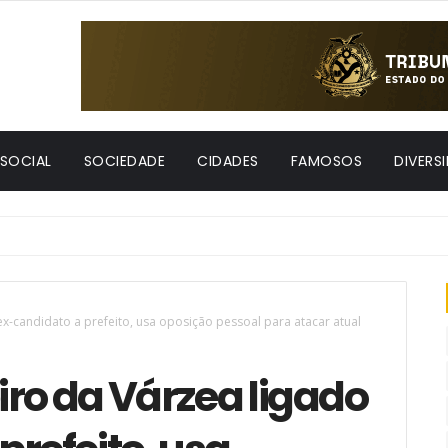
 SOCIAL
SOCIEDADE
CIDADES
FAMOSOS
DIVERS
x-candidato a prefeito, usa oposição pessoal para atacar atual
ro da Várzea ligado