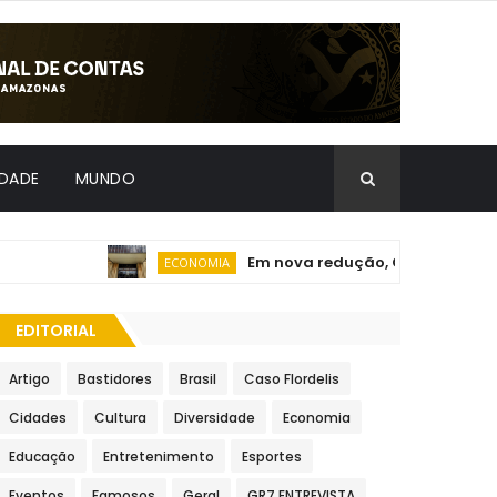
IDADE
MUNDO
Em nova redução, Copom baixa taxa
ECONOMIA
EDITORIAL
Artigo
Bastidores
Brasil
Caso Flordelis
Cidades
Cultura
Diversidade
Economia
Educação
Entretenimento
Esportes
Eventos
Famosos
Geral
GR7 ENTREVISTA