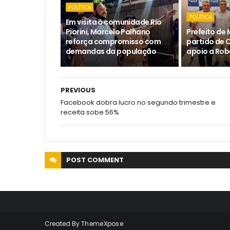
POLÍTICA
POLÍTICA
Em visita à comunidade Rio
Piorini, Marcelo Palhano
Prefeito de 
reforça compromisso com
partido de 
demandas da população
apoio a Rob
PREVIOUS
Facebook dobra lucro no segundo trimestre e
receita sobe 56%
POST
COMMENT
Created By
ThemeXpose