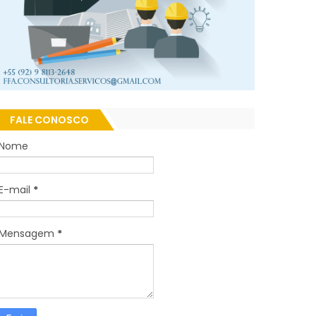
FALE CONOSCO
Nome
E-mail
*
Mensagem
*