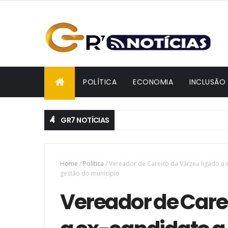
POLÍTICA
ECONOMIA
INCLUSÃO
GR7 NOTÍCIAS
Home
/
Política
/
Vereador de Careiro da Várzea ligado a e
gestão do município
Vereador de Carei