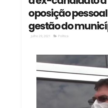
a ex-candidato a 
oposição pessoal
gestão do municí
julho 29, 2021
Política