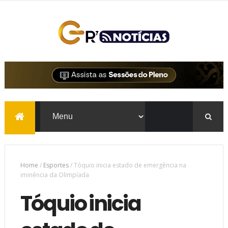
Home
/
Esportes
/
Tóquio inicia estado de emergência na
iminência da Olimpíada
Tóquio inicia