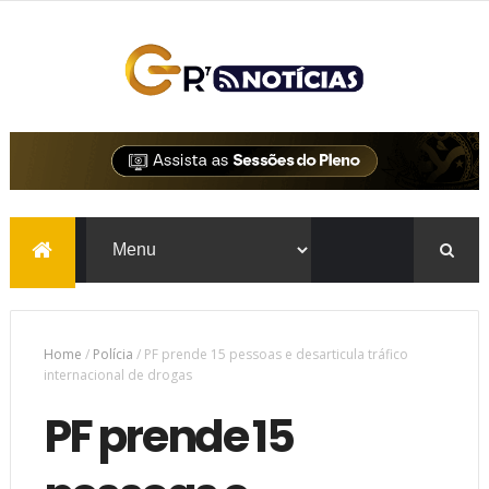
Home
/
Polícia
/
PF prende 15 pessoas e desarticula tráfico
internacional de drogas
PF prende 15