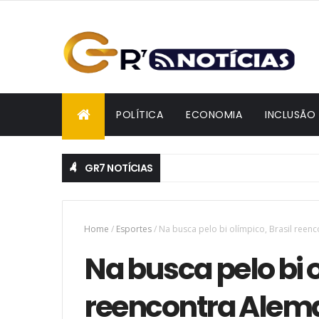
POLÍTICA
ECONOMIA
INCLUSÃO
GR7 NOTÍCIAS
Home
/
Esportes
/
Na busca pelo bi olímpico, Brasil re
Na busca pelo bi o
reencontra Ale