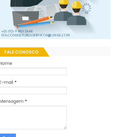
FALE CONOSCO
Nome
E-mail
*
Mensagem
*