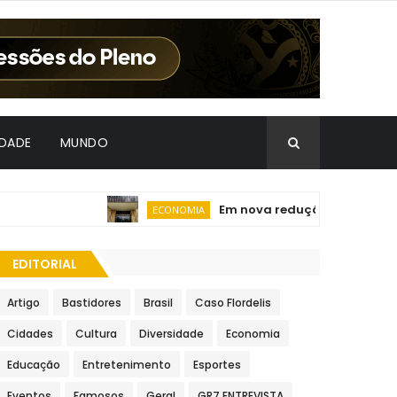
IDADE
MUNDO
Em nova redução, Copom baixa tax
ECONOMIA
EDITORIAL
Artigo
Bastidores
Brasil
Caso Flordelis
Cidades
Cultura
Diversidade
Economia
Educação
Entretenimento
Esportes
Eventos
Famosos
Geral
GR7 ENTREVISTA