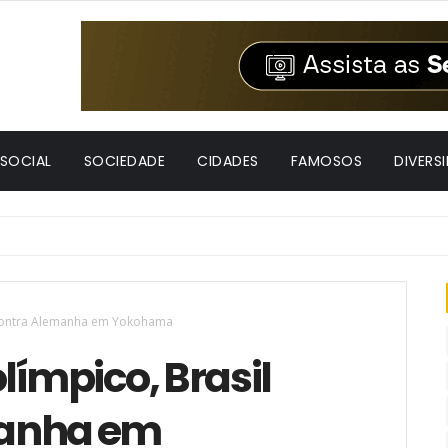
 SOCIAL
SOCIEDADE
CIDADES
FAMOSOS
DIVERS
encontra Alemanha em Yokohama
límpico, Brasil
manha em