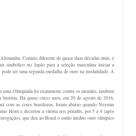
Alemanha. Cenário diferente de quase duas décadas atrás, é
is simbólico no Japão para a seleção masculina iniciar a
ue pode ser uma segunda medalha de ouro na modalidade. A
m uma Olimpíada foi exatamente contra os alemães, também
a história. Há quase cinco anos, em 20 de agosto de 2016,
nã com as cores brasileiras, foram abaixo quando Neymar
mo Horn e decretou a vitória nos pênaltis, por 5 a 4 (após
rrogação), que deu ao Brasil o então inédito ouro olímpico