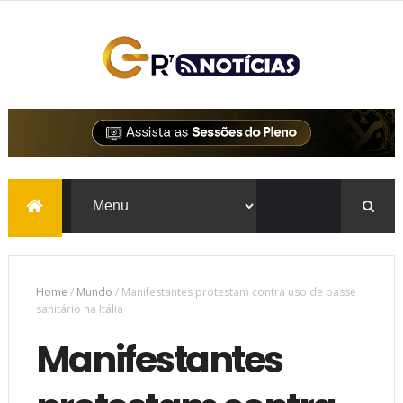
Home
/
Mundo
/
Manifestantes protestam contra uso de passe
sanitário na Itália
Manifestantes