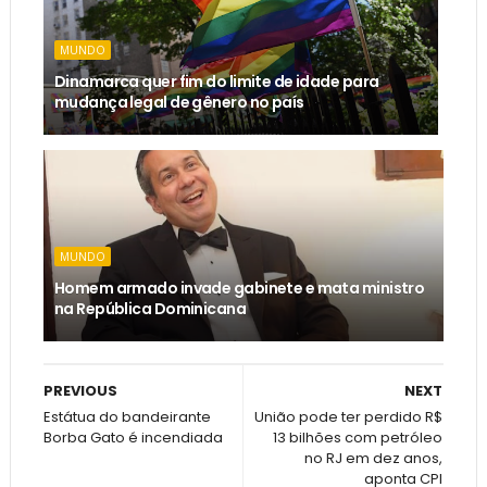
MUNDO
Dinamarca quer fim do limite de idade para
mudança legal de gênero no país
MUNDO
Homem armado invade gabinete e mata ministro
na República Dominicana
PREVIOUS
NEXT
Estátua do bandeirante
União pode ter perdido R$
Borba Gato é incendiada
13 bilhões com petróleo
no RJ em dez anos,
aponta CPI