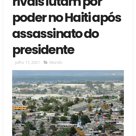
rivais lutam por
poder no Haiti após
assassinato do
presidente
julho 11, 2021
Mundo