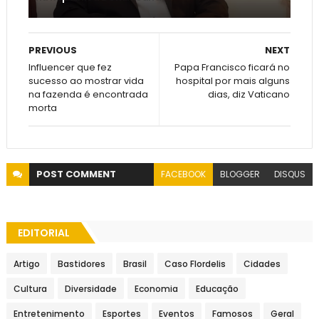
PREVIOUS
NEXT
Influencer que fez
Papa Francisco ficará no
sucesso ao mostrar vida
hospital por mais alguns
na fazenda é encontrada
dias, diz Vaticano
morta
POST
COMMENT
FACEBOOK
BLOGGER
DISQUS
EDITORIAL
Artigo
Bastidores
Brasil
Caso Flordelis
Cidades
Cultura
Diversidade
Economia
Educação
Entretenimento
Esportes
Eventos
Famosos
Geral