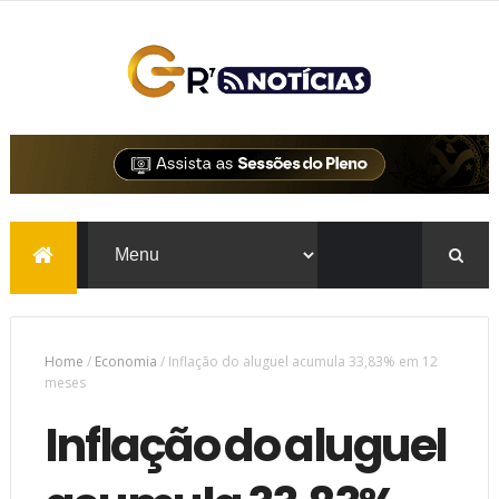
Home
/
Economia
/
Inflação do aluguel acumula 33,83% em 12
meses
Inflação do aluguel