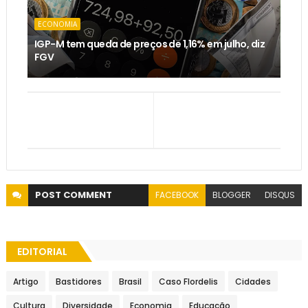
ECONOMIA
IGP-M tem queda de preços de 1,16% em julho, diz
FGV
POST
COMMENT
FACEBOOK
BLOGGER
DISQUS
EDITORIAL
Artigo
Bastidores
Brasil
Caso Flordelis
Cidades
Cultura
Diversidade
Economia
Educação