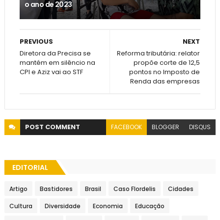
o ano de 2023
PREVIOUS
NEXT
Diretora da Precisa se
Reforma tributária: relator
mantém em silêncio na
propõe corte de 12,5
CPI e Aziz vai ao STF
pontos no Imposto de
Renda das empresas
POST
COMMENT
FACEBOOK
BLOGGER
DISQUS
EDITORIAL
Artigo
Bastidores
Brasil
Caso Flordelis
Cidades
Cultura
Diversidade
Economia
Educação