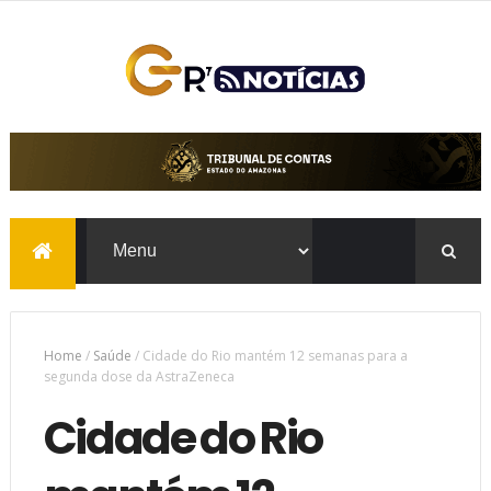
Home
/
Saúde
/
Cidade do Rio mantém 12 semanas para a
segunda dose da AstraZeneca
Cidade do Rio