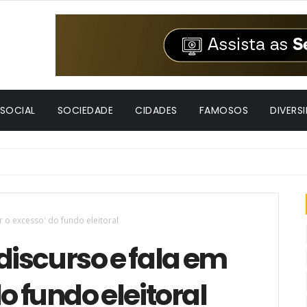
 SOCIAL
SOCIEDADE
CIDADES
FAMOSOS
DIVERS
 o excesso' do fundo eleitoral
iscurso e fala em
do fundo eleitoral