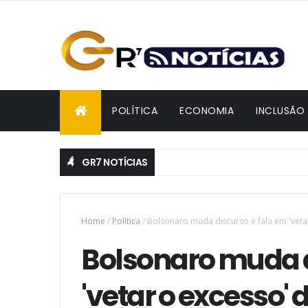
POLÍTICA
ECONOMIA
INCLUSÃO
GR7 NOTÍCIAS
Home
/
Política
/
Bolsonaro muda discurso e fala em 'vetar
Bolsonaro muda d
'vetar o excesso' 