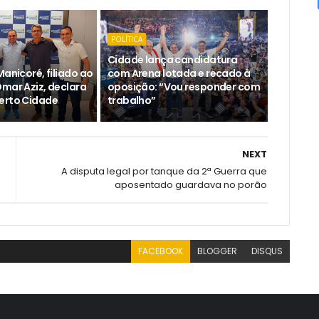
POLÍTICA
Cidade lança candidatura
Manicoré, filiado ao
com Arena lotada e recado à
Omar Aziz, declara
oposição: “Vou responder com
erto Cidade
trabalho”
NEXT
A disputa legal por tanque da 2ª Guerra que
aposentado guardava no porão
FACEBOOK
BLOGGER
DISQUS