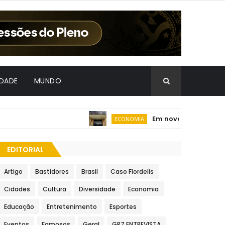
IDADE
MUNDO
Em nova redução, Copom
ECONOMIA
EDITORIAL
Artigo
Bastidores
Brasil
Caso Flordelis
Cidades
Cultura
Diversidade
Economia
Educação
Entretenimento
Esportes
Eventos
Famosos
Geral
GR7 ENTREVISTA