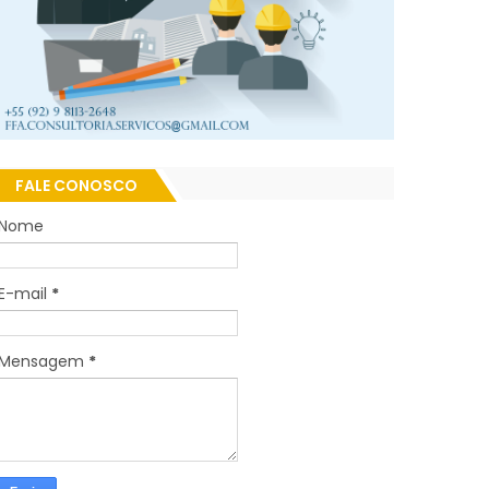
FALE CONOSCO
Nome
E-mail
*
Mensagem
*